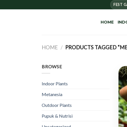
Skip
FEST 
to
content
HOME
IND
HOME
/
PRODUCTS TAGGED “ME
BROWSE
Indoor Plants
Metanesia
Outdoor Plants
Pupuk & Nutrisi
Uncategorized