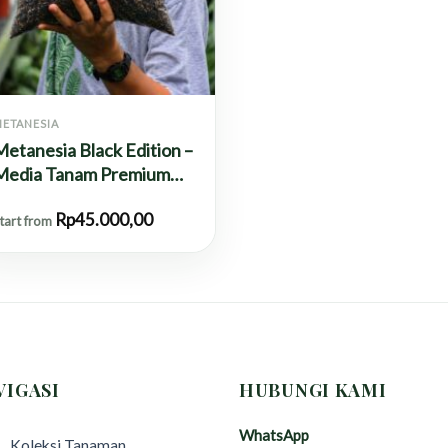
ETANESIA
etanesia Black Edition –
Media Tanam Premium
Porositas Seimbang
Rp
45.000,00
tart from
VIGASI
HUBUNGI KAMI
WhatsApp
Koleksi Tanaman