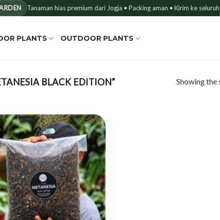
GARDEN
Tanaman hias premium dari Jogja • Packing aman • Kirim ke seluruh
OOR PLANTS
OUTDOOR PLANTS
Showing the s
TANESIA BLACK EDITION”