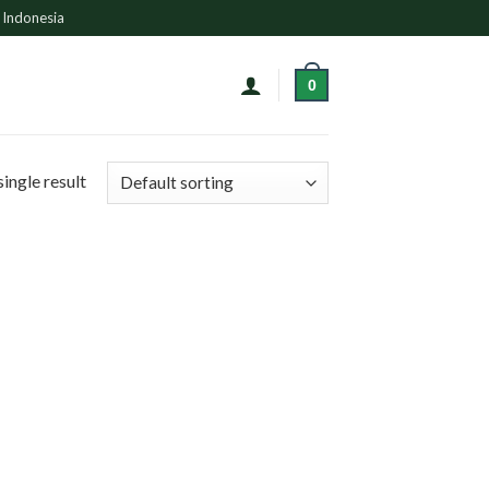
 Indonesia
0
ingle result