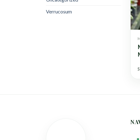
Verrucosum
M
M
S
NA