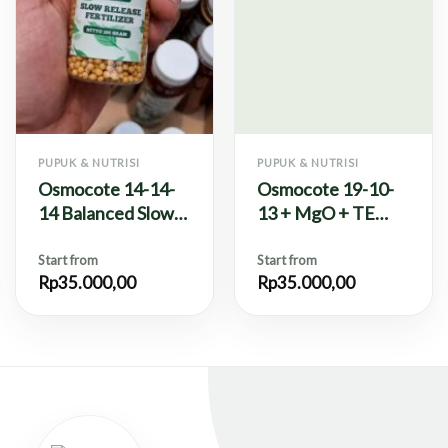
PUPUK & NUTRISI
PUPUK & NUTRISI
Osmocote 14-14-
Osmocote 19-10-
14 Balanced Slow
13 + MgO + TE
Release Fertilizer –
Slow Release
100g
Fertilizer – 100g
Start from
Start from
Rp
35.000,00
Rp
35.000,00