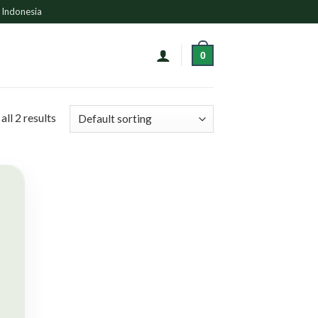
 Indonesia
0
ll 2 results