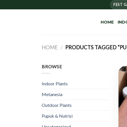
Skip
FEST 
to
content
HOME
IND
HOME
/
PRODUCTS TAGGED “PU
BROWSE
Indoor Plants
Metanesia
Outdoor Plants
Pupuk & Nutrisi
Uncategorized