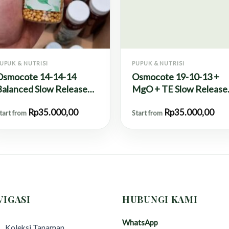
UPUK & NUTRISI
PUPUK & NUTRISI
Osmocote 14-14-14
Osmocote 19-10-13 +
Balanced Slow Release
MgO + TE Slow Release
ertilizer – 100g
Fertilizer – 100g
Rp
35.000,00
Rp
35.000,00
tart from
Start from
VIGASI
HUBUNGI KAMI
WhatsApp
Koleksi Tanaman