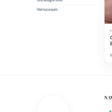
Verrucosum
P
F
S
NA