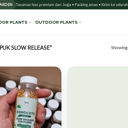
GARDEN
Tanaman hias premium dari Jogja • Packing aman • Kirim ke seluruh
OOR PLANTS
OUTDOOR PLANTS
Showing a
PUK SLOW RELEASE”