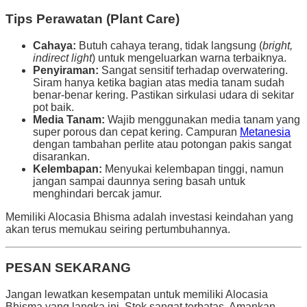
Tips Perawatan (Plant Care)
Cahaya:
Butuh cahaya terang, tidak langsung (
bright,
indirect light
) untuk mengeluarkan warna terbaiknya.
Penyiraman:
Sangat sensitif terhadap overwatering.
Siram hanya ketika bagian atas media tanam sudah
benar-benar kering. Pastikan sirkulasi udara di sekitar
pot baik.
Media Tanam:
Wajib menggunakan media tanam yang
super porous dan cepat kering. Campuran
Metanesia
dengan tambahan perlite atau potongan pakis sangat
disarankan.
Kelembapan:
Menyukai kelembapan tinggi, namun
jangan sampai daunnya sering basah untuk
menghindari bercak jamur.
Memiliki Alocasia Bhisma adalah investasi keindahan yang
akan terus memukau seiring pertumbuhannya.
PESAN SEKARANG
Jangan lewatkan kesempatan untuk memiliki Alocasia
Bhisma yang langka ini. Stok sangat terbatas. Amankan