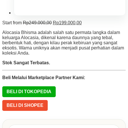
Original
Current
Start from
Rp
249.000,00
Rp
199.000,00
price
price
Alocasia Bhisma adalah salah satu permata langka dalam
was:
is:
keluarga Alocasia, dikenal karena daunnya yang tebal,
Rp249.000,00.
Rp199.000,00.
berbentuk hati, dengan kilau perak kebiruan yang sangat
eksotis. Warna uniknya akan menjadi pusat perhatian dalam
koleksi Anda.
Stok Sangat Terbatas.
Beli Melalui Marketplace Partner Kami:
BELI DI TOKOPEDIA
BELI DI SHOPEE