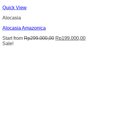
Quick View
Alocasia
Alocasia Amazonica
Original
Current
Start from
Rp
299.000,00
Rp
199.000,00
price
price
Sale!
was:
is:
Rp299.000,00.
Rp199.000,00.