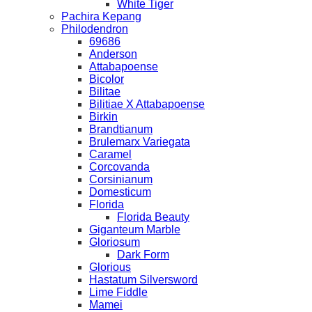
White Tiger
Pachira Kepang
Philodendron
69686
Anderson
Attabapoense
Bicolor
Bilitae
Bilitiae X Attabapoense
Birkin
Brandtianum
Brulemarx Variegata
Caramel
Corcovanda
Corsinianum
Domesticum
Florida
Florida Beauty
Giganteum Marble
Gloriosum
Dark Form
Glorious
Hastatum Silversword
Lime Fiddle
Mamei