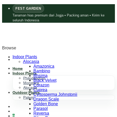
Skip
FEST GARDEN
to
content
Tanaman hias premium dari Jogja • Packing aman • Kirim ke
seluruh Indonesia
Browse
Indoor Plants
Alocasia
Amazonica
Home
Bambino
Indoor Plants
Bhsima
Philodendron
Black Velvet
Monstera
Corazon
Alocasia
Cuprea
Outdoor Plants
Cyrtosperma Johnstonii
Palem
Dragon Scale
Golden Bone
Parasol
Reversa
0