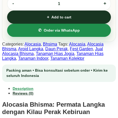
Alocasia
Bhisma
quantity
Add to cart
Order via WhatsApp
Categories:
Alocasia
,
Bhsima
Tags:
Alocasia
,
Alocasia
Bhisma
,
Aroid Langka
,
Daun Perak
,
Fest Garden
,
Jual
Alocasia Bhisma
,
Tanaman Hias Jogja
,
Tanaman Hias
Langka
,
Tanaman Indoor
,
Tanaman Kolektor
Description
Reviews (0)
Alocasia Bhisma: Permata Langka
dengan Kilau Perak Kebiruan