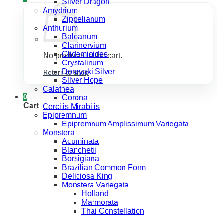
Silver Dragon
Amydrium
Zippelianum
Anthurium
Baloanum
Clarinervium
Clidemioides
No products in the cart.
Crystalinum
Dorayaki Silver
Return to shop
Silver Hope
Calathea
0
Corona
Cart
Cercitis Mirabilis
Epipremnum
Epipremnum Amplissimum Variegata
Monstera
Acuminata
Blanchetii
Borsigiana
Brazilian Common Form
Deliciosa King
Monstera Variegata
Holland
Marmorata
Thai Constellation