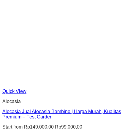
Quick View
Alocasia
Alocasia Jual Alocasia Bambino | Harga Murah, Kualitas
Premium – Fest Garden
Original
Current
Start from
Rp
149.000,00
Rp
99.000,00
price
price