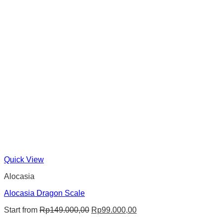
Quick View
Alocasia
Alocasia Dragon Scale
Original
Current
Start from
Rp
149.000,00
Rp
99.000,00
price
price