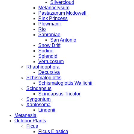
Silvercloud
Melanocrysum
Pastazanum Mcdowell
Pink Princess
Plowmanii
Rio
Sahroniae
San Antonio
Snow Drift
Sodiroi
Splendid
Verrucosum
Rhaphidophora
Decursiva
Schismatoglottis
Schismatoglottis Wallichii
Scindapsus
Scindapsus Tricolor
Syngonium
Xantosoma
Lindenii
Metanesia
Outdoor Plants
Ficus
Ficus Elastica